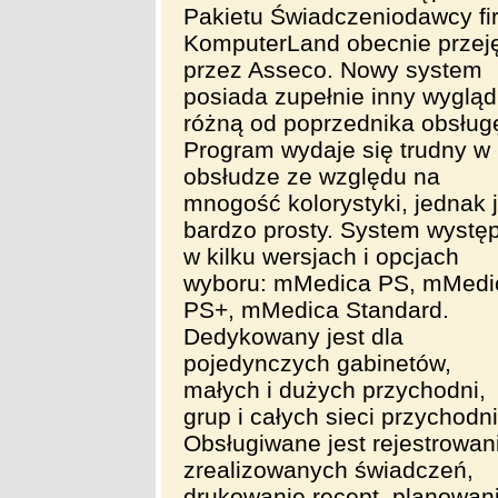
Pakietu Świadczeniodawcy fi
KomputerLand obecnie przej
przez Asseco. Nowy system
posiada zupełnie inny wygląd
różną od poprzednika obsług
Program wydaje się trudny w
obsłudze ze względu na
mnogość kolorystyki, jednak j
bardzo prosty. System wystę
w kilku wersjach i opcjach
wyboru: mMedica PS, mMedi
PS+, mMedica Standard.
Dedykowany jest dla
pojedynczych gabinetów,
małych i dużych przychodni,
grup i całych sieci przychodni
Obsługiwane jest rejestrowan
zrealizowanych świadczeń,
drukowanie recept, planowan