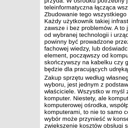
przyda. W ośrodku potrzebny je
teleinformatyczna łącząca ws
Zbudowanie tego wszystkiego 
Każdy użytkownik takiej infras
zawsze i bez problemów. A to j
od wybranej technologii i urz
powinny być prowadzone przez
fachowej wiedzy, lub doświad
element, począwszy od komput
skończywszy na kabelku czy gn
będzie dla pracujących udręką
Zakup sprzętu według własneg
wyboru, jest jednym z podstaw
właściciele. Wszystko w myśl 
komputer. Niestety, ale komput
komputerowej ośrodka, współp
komputerami, to nie to samo 
wybór może przynieść w konsek
zwiększenie kosztów obsługi s