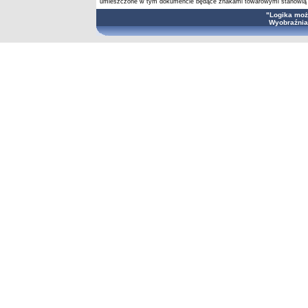
umieszczone w tym dokumencie będące znakami towarowymi stanowią wł
"Logika moż
Wyobraźnia