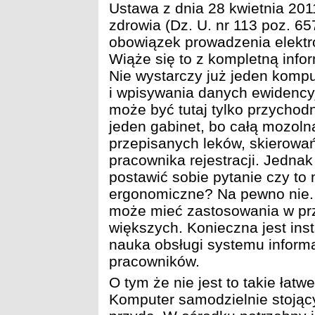
Ustawa z dnia 28 kwietnia 2011
zdrowia (Dz. U. nr 113 poz. 65
obowiązek prowadzenia elektr
Wiąże się to z kompletną info
Nie wystarczy już jeden kompu
i wpisywania danych ewidency
może być tutaj tylko przychodni
jeden gabinet, bo całą mozolną
przepisanych leków, skierowań
pracownika rejestracji. Jedna
postawić sobie pytanie czy to m
ergonomiczne? Na pewno nie. I
może mieć zastosowania w prz
większych. Konieczna jest ins
nauka obsługi systemu inform
pracowników.
O tym że nie jest to takie łatw
Komputer samodzielnie stojący