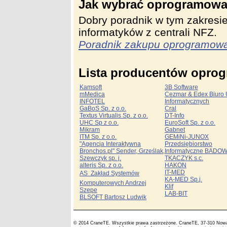
Jak wybrać oprogramowa
Dobry poradnik w tym zakresi
informatyków z centrali NFZ.
Poradnik zakupu oprogramow
Lista producentów opro
Kamsoft
3B Software
mMedica
Cezmar & Edex Biuro 
INFOTEL
Informatycznych
GaBoS Sp. z o.o.
Cral
Textus Virtualis Sp. z o.o.
DT-Info
UHC Sp z o.o.
EuroSoft Sp. z o.o.
Mikram
Gabnet
ITM Sp. z o.o.
GEMiNi-JUNOX
"Agencja Interaktywna
Przedsiębiorstwo
Bronchos.pl" Sender, Grześlak,
Informatyczne BADOW
Szewczyk sp. j.
TKACZYK s.c.
alteris Sp. z o.o.
HAKON
IT-MED
AS  Zakład Systemów
KA-MED Sp.j.
Komputerowych Andrzej
Klif
Szepe
LAB-BIT
BLSOFT Bartosz Ludwik
© 2014 CraneTE. Wszystkie prawa zastrzeżone. CraneTE, 37-310 Nowa Sa